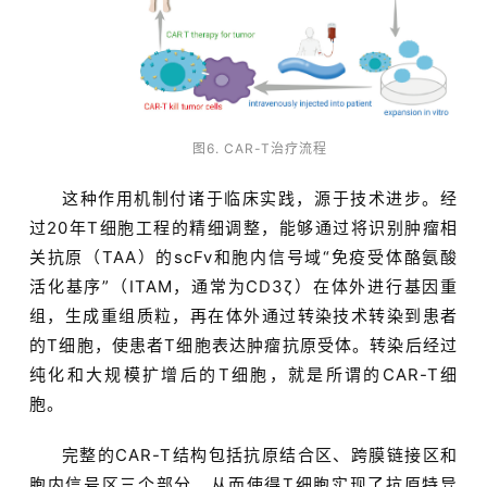
首
页
图6. CAR-T治疗流程
行
这种作用机制付诸于临床实践，源于技术进步。经
业
过20年T细胞工程的精细调整，能够通过将识别肿瘤相
资
关抗原（TAA）的scFv和胞内信号域“免疫受体酪氨酸
讯
活化基序”（ITAM，通常为CD3ζ）在体外进行基因重
组，生成重组质粒，再在体外通过转染技术转染到患者
的T细胞，使患者T细胞表达肿瘤抗原受体。转染后经过
再
纯化和大规模扩增后的T细胞，就是所谓的CAR-T细
生
胞。
医
学
完整的CAR-T结构包括抗原结合区、跨膜链接区和
胞内信号区三个部分。从而使得T细胞实现了抗原特异