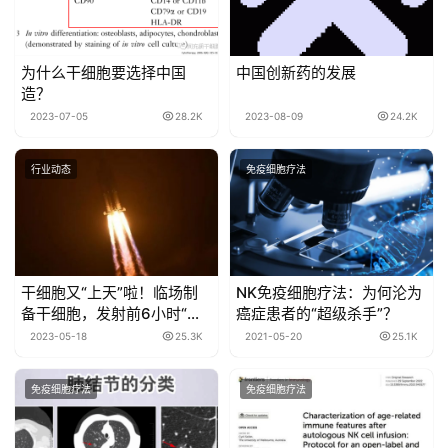
为什么干细胞要选择中国
中国创新药的发展
造？
2023-07-05
28.2K
2023-08-09
24.2K
行业动态
免疫细胞疗法
干细胞又“上天”啦！临场制
NK免疫细胞疗法：为何沦为
备干细胞，发射前6小时“赶
癌症患者的“超级杀手”？
飞船”
2023-05-18
25.3K
2021-05-20
25.1K
免疫细胞疗法
免疫细胞疗法