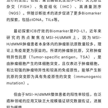
治疗的反应。包括：聚合酶链式反应(PCR)、荧光原位
杂交（FISH）、免疫组化（IHC）、高通量测序
（NGS）。伴随诊断技术的进步促进了更多Biomarker
的探索，包括ctDNA，TILs等。
最初探索ICB疗效的Biomarker是PD-L1，近年来
研究的热点聚焦在MSI-H/dMMR上，因为MSI-
H/dMMR肿瘤患者本身体内的肿瘤新抗原数量较多，理
论上免疫是更为获益的。所谓的肿瘤新抗原，又称肿瘤
特异性抗原（Tumor-specific antigen，TSA） ，是
由肿瘤细胞产生的体细胞突变，且仅表达于肿瘤细胞，
有比较强的肿瘤特异性和较高的免疫原性。能够产生新
抗原的突变即为具有免疫原性的突变（immunogenic
mutation）。
但由于MSI-H/dMMR整体患者的阳性率较低，在泛
癌种领域的应用又缺乏大规模循证研究数据佐证，进展
较为缓慢。